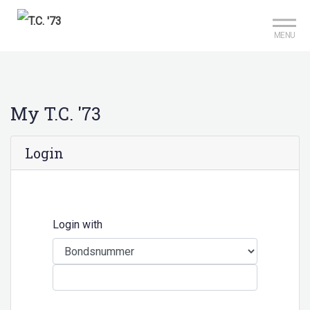
Mijn club
Reserveer je baan
MENU
My
T.C. '73
Login
Login with