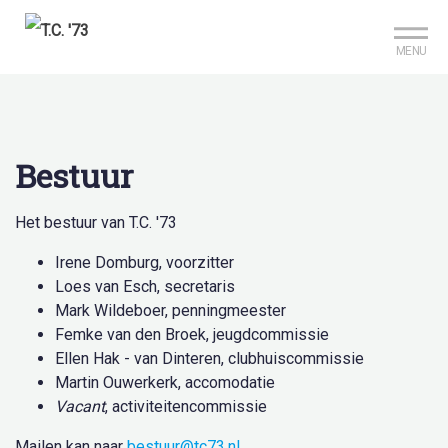
Mijn club
Reserveer je baan
MENU
Bestuur
Het bestuur van T.C. '73
Irene Domburg, voorzitter
Loes van Esch, secretaris
Mark Wildeboer, penningmeester
Femke van den Broek, jeugdcommissie
Ellen Hak - van Dinteren, clubhuiscommissie
Martin Ouwerkerk, accomodatie
Vacant
, activiteitencommissie
Mailen kan naar
bestuur@tc73.nl
.